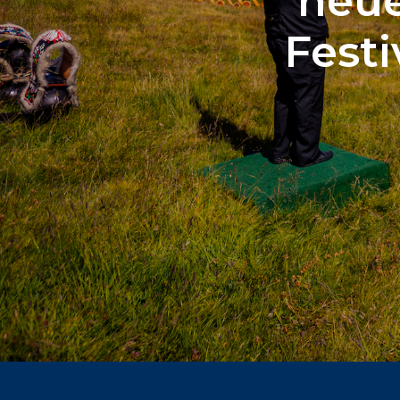
neue
Fest