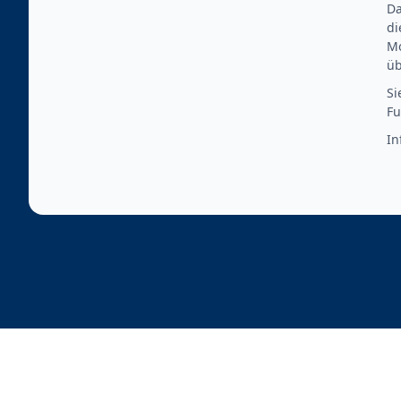
Da
di
Mo
üb
Si
Fu
In