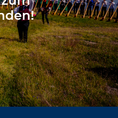
n zum
nden!