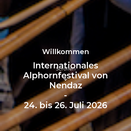
Willkommen
Internationales
Scrollen
Alphornfestival von
Nendaz
-
24. bis 26. Juli 2026