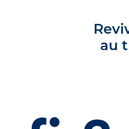
Revi
au 