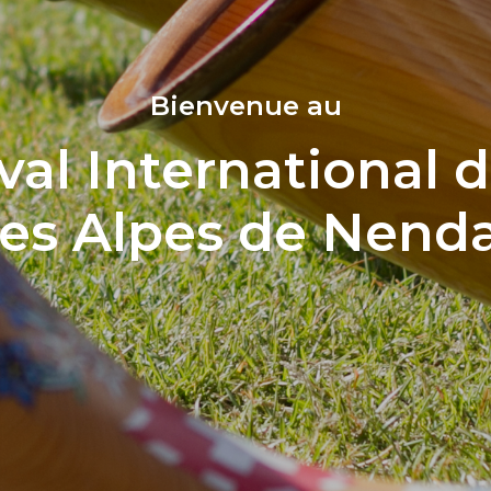
Bienvenue au
val International 
es Alpes de Nend