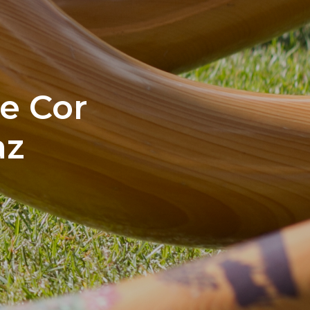
de Cor
az