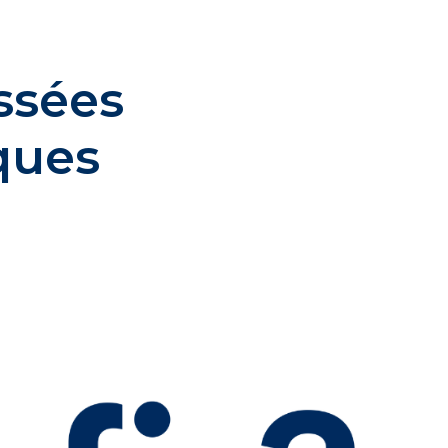
ssées
ques