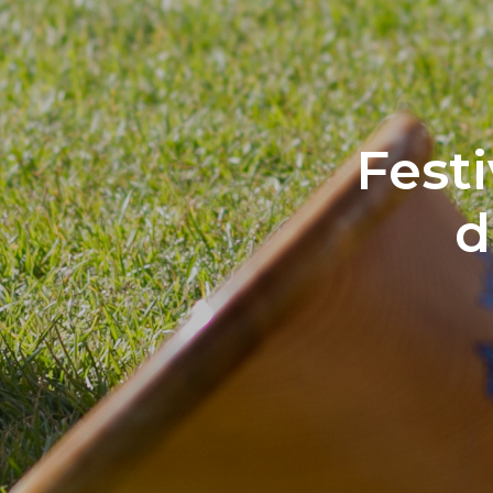
Festi
d