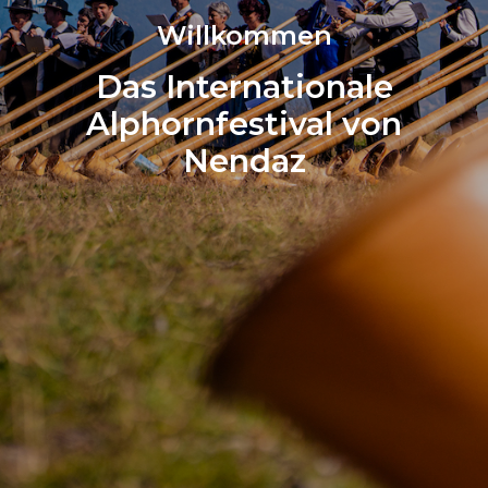
Willkommen
Das Internationale
Alphornfestival von
Nendaz